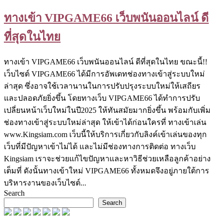
ทางเข้า VIPGAME66 เว็บพนันออนไลน์ ดี
ที่สุดในไทย
ทางเข้า VIPGAME66 เว็บพนันออนไลน์ ดีที่สุดในไทย ขณะนี้!!
เว็บไซต์ VIPGAME66 ได้มีการอัพเดทช่องทางเข้าสู่ระบบใหม่
ล่าสุด ซึ่งอาจใช้เวลานานในการปรับปรุงระบบใหม่ให้เสถียร
และปลอดภัยยิ่งขึ้น โดยทางเว็บ VIPGAME66 ได้ทำการปรับ
เปลี่ยนหน้าเว็บใหม่ในปี2025 ให้ทันสมัยมากยิ่งขึ้น พร้อมกับเพิ่ม
ช่องทางเข้าสู่ระบบใหม่ล่าสุด ให้เข้าได้ก่อนใครที่ ทางเข้าเล่น
www.Kingsiam.com เว็บนี้ให้บริการเกี่ยวกับลิงค์เข้าเล่นของทุก
เว็บที่มีปัญหาเข้าไม่ได้ และไม่มีช่องทางการติดต่อ ทางเว็บ
Kingsiam เราจะช่วยแก้ไขปัญหาและหาวิธีช่วยเหลือลูกค้าอย่าง
เต็มที่ ดังนั้นทางเข้าใหม่ VIPGAME66 ทั้งหมดจึงอยู่ภายใต้การ
บริหารงานของเว็บไซต์...
Search
Search