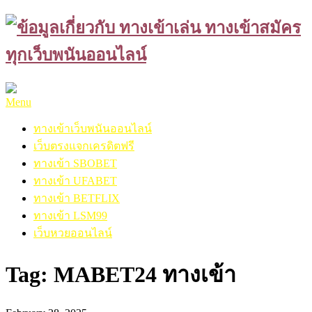
Skip
to
content
Menu
ทางเข้าเว็บพนันออนไลน์
เว็บตรงแจกเครดิตฟรี
ทางเข้า SBOBET
ทางเข้า UFABET
ทางเข้า BETFLIX
ทางเข้า LSM99
เว็บหวยออนไลน์
Tag:
MABET24 ทางเข้า