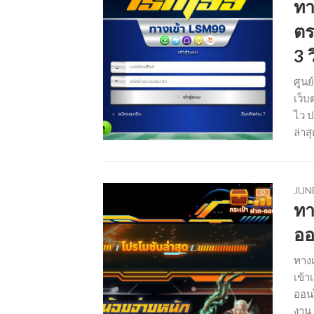
ทา
ตร
3 ว
ศูนย
เว็บ
ไว ป
ล่าสุ
JUNE
ทา
ออ
ทางเ
เข้า
ออนไ
งาน 