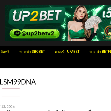
ดิตฟรี
ทางเข้า SBOBET
ทางเข้า UFABET
ทางเข้า BETF
LSM99DNA
 13, 2026