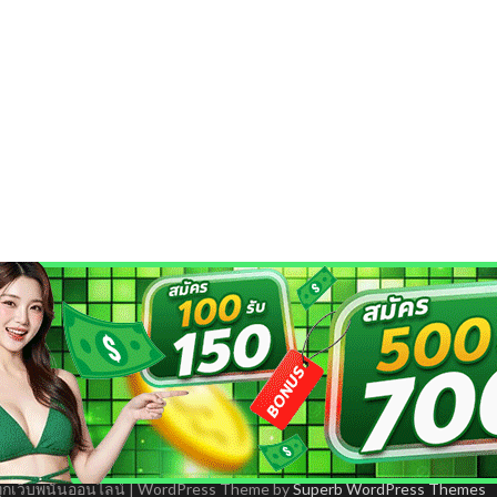
 ทุกเว็บพนันออนไลน์
| WordPress Theme by
Superb WordPress Themes