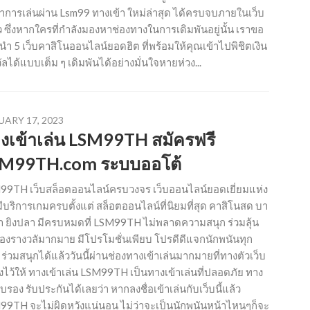
การเล่นผ่าน Lsm99 ทางเข้า ใหม่ล่าสุด ได้ครบจบภายในเว็บ
ว ซึ่งหากใครที่กำลังมองหาช่องทางในการเดิมพันอยู่นั้น เราขอ
ำ 5 เว็บคาสิโนออนไลน์ยอดฮิต ที่พร้อมให้คุณเข้าไปพิชิตเงิน
ัลได้แบบเต็ม ๆ เดิมพันได้อย่างมั่นใจหายห่วง...
UARY 17, 2023
งเข้าเล่น LSM99TH สมัครฟรี
M99TH.com ระบบออโต้
99TH เว็บสล็อตออนไลน์ครบวงจร เว็บออนไลน์ยอดเยี่ยมแห่ง
ี่มีบริการเกมครบตั้งแต่ สล็อตออนไลน์ที่นิยมที่สุด คาสิโนสด บา
า ยิงปลา มีครบหมดที่ LSM99TH ไม่พลาดความสนุก ร่วมลุ้น
องรางวลัมากมาย มีโปรโมชั่นเพียบ โปรดีดีแจกนักพนันทุก
 ร่วมสนุกได้แล้ววันนี้ผ่านช่องทางเข้าเล่นมากมายที่ทางตัวเว็บ
งไว้ให้ ทางเข้าเล่น LSM99TH เป็นทางเข้าเล่นที่ปลอดภัย ทาง
ับรอง รับประกันได้เลยว่า หากลงชื่อเข้าเล่นกับเว็บนี้แล้ว
9TH จะไม่ผิดหวังแน่นอน ไม่ว่าจะเป็นนักพนันหน้าไหนๆก็จะ