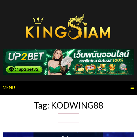
Skip
to
content
MENU
Tag:
KODWING88