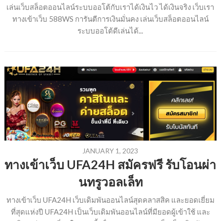
เล่นเว็บสล็อตออนไลน์ระบบออโต้กับเราได้เงินไว ได้เงินจริง เว็บเรา
ทางเข้าเว็บ 588WS การันตีการเงินมั่นคง เล่นเว็บสล็อตออนไลน์
ระบบออโต้ดีเล่นได้...
JANUARY 1, 2023
ทางเข้าเว็บ UFA24H สมัครฟรี รับโอนผ่า
นทรูวอลเล็ท
ทางเข้าเว็บ UFA24H เว็บเดิมพันออนไลน์สุดคลาสสิค และยอดเยี่ยม
ที่สุดแห่งปี UFA24H เป็นเว็บเดิมพันออนไลน์ที่มียอดผู้เข้าใช้ และ