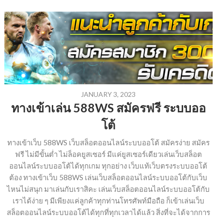
JANUARY 3, 2023
ทางเข้าเล่น 588WS สมัครฟรี ระบบออ
โต้
ทางเข้าเว็บ 588WS เว็บสล็อตออนไลน์ระบบออโต้ สมัครง่าย สมัคร
ฟรี ไม่มีขั้นต่ำ ไม่ล็อคยูสเซอร์ มีแค่ยูสเซอร์เดียวเล่นเว็บสล็อต
ออนไลน์ระบบออโต้ได้ทุกเกม ทุกอย่าง เว็บแท้เว็บตรงระบบออโต้
ต้อง ทางเข้าเว็บ 588WS เล่นเว็บสล็อตออนไลน์ระบบออโต้กับเว็บ
ไหนไม่สนุก มาเล่นกับเราสิคะ เล่นเว็บสล็อตออนไลน์ระบบออโต้กับ
เราได้ง่าย ๆ มีเพียงแค่ลูกค้าทุกท่านโทรศัพท์มือถือ ก็เข้าเล่นเว็บ
สล็อตออนไลน์ระบบออโต้ได้ทุกที่ทุกเวลาได้แล้ว สิ่งที่จะได้จากการ