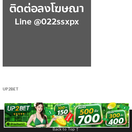
UP2BET
© 2026 ข้อมูลเกี่ยวกับ ทางเข้าเล่น ทางเข้าสมัคร ทุกเว็บพนันออนไลน์
|
WordPress Theme by
Superb WordPress Themes
Back to Top ↑