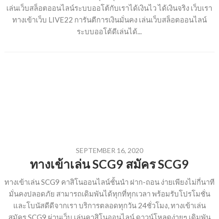
เล่นเว็บสล็อตออนไลน์ระบบออโต้กับเราได้เงินไว ได้เงินจริง เว็บเรา
ทางเข้าเว็บ LIVE22 การันตีการเงินมั่นคง เล่นเว็บสล็อตออนไลน์
ระบบออโต้ดีเล่นได้...
SEPTEMBER 16, 2020
ทางเข้าเล่น SCG9 สมัคร SCG9
ทางเข้าเล่น SCG9 คาสิโนออนไลน์ชั้นนำ ฝาก-ถอน ง่ายเพียงไม่กี่นาที
มั่นคงปลอดภัย สามารถเดิมพันได้ทุกที่ทุกเวลา พร้อมรับโปรโมชั่น
และโบนัสดีดีจากเรา บริการตลอดทุกวัน 24ชั่วโมง, ทางเข้าเล่น
สมัคร SCG9 ผ่านเว็บ เล่นคาสิโนออนไลน์ ดาวน์โหลดง่ายๆ เดิมพัน