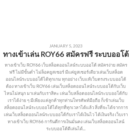
JANUARY 5, 2023
ทางเข้าเล่น ROY66 สมัครฟรี ระบบออโต้
ทางเข้าเว็บ ROY66 เว็บสล็อตออนไลน์ระบบออโต้ สมัครง่าย สมัคร
ฟรี ไม่มีขั้นต่ำ ไม่ล็อคยูสเซอร์ มีแค่ยูสเซอร์เดียวเล่นเว็บสล็อต
ออนไลน์ระบบออโต้ได้ทุกเกม ทุกอย่าง เว็บแท้เว็บตรงระบบออโต้
ต้อง ทางเข้าเว็บ ROY66 เล่นเว็บสล็อตออนไลน์ระบบออโต้กับเว็บ
ไหนไม่สนุก มาเล่นกับเราสิคะ เล่นเว็บสล็อตออนไลน์ระบบออโต้กับ
เราได้ง่าย ๆ มีเพียงแค่ลูกค้าทุกท่านโทรศัพท์มือถือ ก็เข้าเล่นเว็บ
สล็อตออนไลน์ระบบออโต้ได้ทุกที่ทุกเวลาได้แล้ว สิ่งที่จะได้จากการ
เล่นเว็บสล็อตออนไลน์ระบบออโต้กับเราได้เงินไว ได้เงินจริง เว็บเรา
ทางเข้าเว็บ ROY66 การันตีการเงินมั่นคง เล่นเว็บสล็อตออนไลน์
ระบบออโต้ดีเล่นได้...