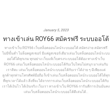
January 5, 2023
ทางเข้าเล่น ROY66 สมัครฟรี ระบบออโต้
ทางเข้าเว็บ ROY66 เว็บสล็อตออนไลน์ระบบออโต้ สมัครง่าย สมัครฟรี
ไม่มีขั้นต่ำ ไม่ล็อคยูสเซอร์ มีแค่ยูสเซอร์เดียวเล่นเว็บสล็อตออนไลน์ระบบ
ออโต้ได้ทุกเกม ทุกอย่าง เว็บแท้เว็บตรงระบบออโต้ต้อง ทางเข้าเว็บ
ROY66 เล่นเว็บสล็อตออนไลน์ระบบออโต้กับเว็บไหนไม่สนุก มาเล่นกับ
เราสิคะ เล่นเว็บสล็อตออนไลน์ระบบออโต้กับเราได้ง่าย ๆ มีเพียงแค่
ลูกค้าทุกท่านโทรศัพท์มือถือ ก็เข้าเล่นเว็บสล็อตออนไลน์ระบบออโต้ได้ทุก
ที่ทุกเวลาได้แล้ว สิ่งที่จะได้จากการเล่นเว็บสล็อตออนไลน์ระบบออโต้กับ
เราได้เงินไว ได้เงินจริง เว็บเรา ทางเข้าเว็บ ROY66 การันตีการเงินมั่นคง
เล่นเว็บสล็อตออนไลน์ระบบออโต้ดีเล่นได้...