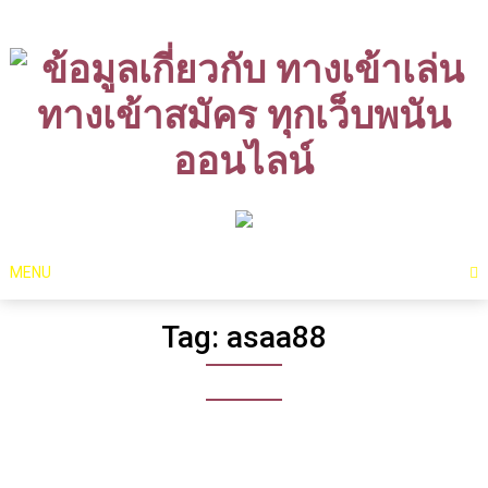
Skip
to
content
MENU
Tag:
asaa88