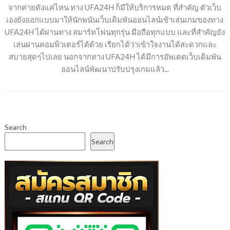
จากค่ายดังแค่ไหน ทาง UFA24H ก็มีให้บริการหมด ที่สำคัญ ตัวเว็บ
เองยังออกแบบมาให้นักพนันเว็บเดิมพันออนไลน์เข้าเล่นเกมของทาง
UFA24H ได้ผ่านทาง สมาร์ทโฟนทุกรุ่น มือถือทุกแบบ และที่สำคัญยัง
เล่นผ่านคอมพิวเตอร์ได้ด้วย เรียกได้ว่าเข้าใจงานได้สะดวกและ
สบายสุดๆไปเลย นอกจากทาง UFA24H ได้มีการอัพเดตเว็บเดิมพัน
ออนไลน์พัฒนาปรับปรุงเกมแล้ว...
Search
Search