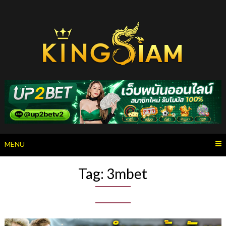
Skip
to
content
MENU
Tag:
3mbet