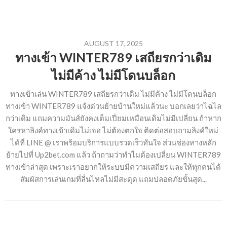
AUGUST 17, 2025
ทางเข้า WINTER789 เสถียรกว่าเดิม
ไม่มีค้าง ไม่มีโดนบล็อก
ทางเข้าเล่น WINTER789 เสถียรกว่าเดิม ไม่มีค้าง ไม่มีโดนบล็อก
ทางเข้า WINTER789 แจ้งด่วนย้ายบ้านใหม่แล้วนะ บอกเลยว่าไฉไล
กว่าเดิม แถมความมันส์ยังคงเต็มเปี่ยมเหมือนเดิมไม่มีเปลี่ยน ถ้าหาก
ใครหาลิงค์ทางเข้าเดิมไม่เจอ ไม่ต้องตกใจ ติดต่อสอบถามลิงค์ใหม่
ได้ที่ LINE @ เราพร้อมบริการแบบรวดเร็วทันใจ ส่วนช่องทางหลัก
ย้ายไปที่ Up2bet.com แล้ว ถ้าถามว่าทำไมต้องเปลี่ยน WINTER789
ทางเข้าล่าสุด เพราะเราอยากให้ระบบมีความเสถียร และให้ทุกคนได้
สัมผัสการเล่นเกมที่ลื่นไหลไม่มีสะดุด แถมปลอดภัยขั้นสุด...