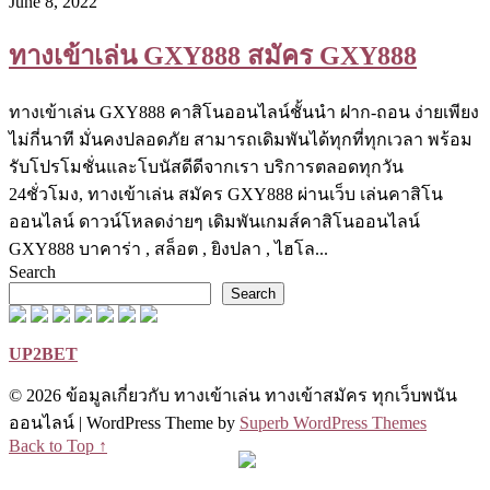
June 8, 2022
ทางเข้าเล่น GXY888 สมัคร GXY888
ทางเข้าเล่น GXY888 คาสิโนออนไลน์ชั้นนำ ฝาก-ถอน ง่ายเพียง
ไม่กี่นาที มั่นคงปลอดภัย สามารถเดิมพันได้ทุกที่ทุกเวลา พร้อม
รับโปรโมชั่นและโบนัสดีดีจากเรา บริการตลอดทุกวัน
24ชั่วโมง, ทางเข้าเล่น สมัคร GXY888 ผ่านเว็บ เล่นคาสิโน
ออนไลน์ ดาวน์โหลดง่ายๆ เดิมพันเกมส์คาสิโนออนไลน์
GXY888 บาคาร่า , สล็อต , ยิงปลา , ไฮโล...
Search
Search
UP2BET
© 2026 ข้อมูลเกี่ยวกับ ทางเข้าเล่น ทางเข้าสมัคร ทุกเว็บพนัน
ออนไลน์
| WordPress Theme by
Superb WordPress Themes
Back to Top ↑