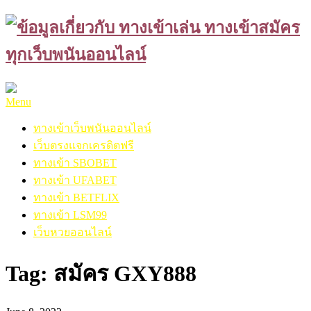
Skip
to
content
Menu
ทางเข้าเว็บพนันออนไลน์
เว็บตรงแจกเครดิตฟรี
ทางเข้า SBOBET
ทางเข้า UFABET
ทางเข้า BETFLIX
ทางเข้า LSM99
เว็บหวยออนไลน์
Tag:
สมัคร GXY888