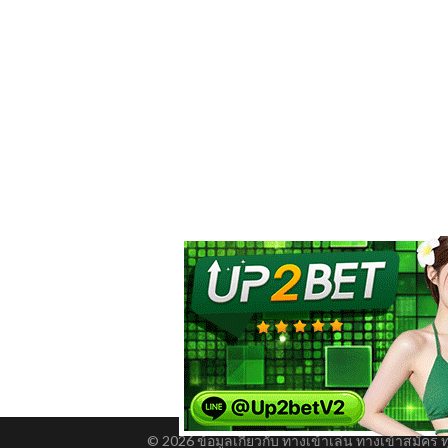
© 2026 ข้อมูลเกี่ยวกับ ทางเข้าเล่น ทางเข้าสมัคร