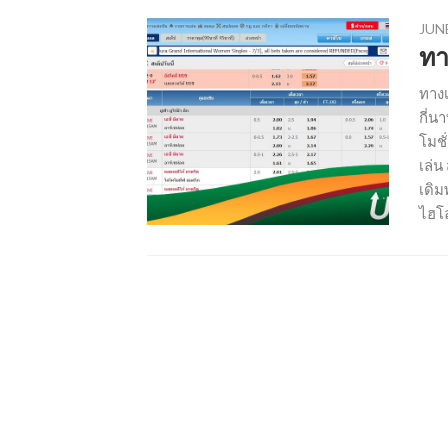
JUNE
ทา
ทางเ
กี่น
โมชั
เล่น
เดิม
ไฮโล