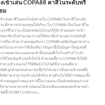
งเข้าเล่น COPA88 คาสิโนระดับพรี
่ยม
ข้าเล่นคาสิโนออนไลน์อย่างเว็บ COPA88 เว็บคาสิโนระดับ
น ที่สามารถร่วมลงทุนได้จริงๆ เว็บ COPA88 เป็นเว็บคาสิโน
งจรที่ไม่ว่าจะเป็นนักพนันรุ่นไหนๆก็รู้จัก ด้วยยอดการเข้า
รสมาชิกเป็นจำนวนมาก แต่ก็มีสมาชิกจำนวนมากเช่นกันที่
การที่จะเข้ามาร่วมลงทุนกับเรา COPA88 แต่ติดปัญหาหาทาง
เล่นไม่เจอ ทางเราได้เล็งเห็นว่าปัญหานี้เป็นปัญหาใหญ่เลยที่
ว บางคนอ่านจะเผลอกดเข้าลิ้งปลอมที่เว็บโกงสร้างไว้ แล้ว
ให้โอนเงินเข้าเล่นก็เป็นได้ ด้วยเหตุนี้ทาง COPA88 จึงได้มี
ำทางเข้าเล่นเกมไว้ให้ที่หน้าเว็บไซต์นี้ ทางเล่นที่ทาง
88 ลูกค้าทุกคนสามารถเชื่อใจได้เลยว่าเป็นทางเข้าเล่นที่มี
ิทธิภาพ สามารถเข้าเล่นได้จริงๆ ทางตัวเว็บได้มีการพัฒนาลิ้ง
ข้าเล่นอยู่สม่ำเสมอ คราวนี้ไม่ว่าคุณจะเป็นนักพนันรุ่นเก่าแค่
็สามารถหาทางเข้าเล่นเกมได้เจอเพียงแค่คุณกดเข้ามาหน้า
ไซต์นี้ UP2BET.COM และ...