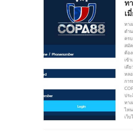
ทา
เมี
ทางเ
ตำนา
ครบว
สมัค
ต้อง
เข้า
เดีย
หลอก
การท
COPA
ประส
ทางเ
ไหนก
เว็บ