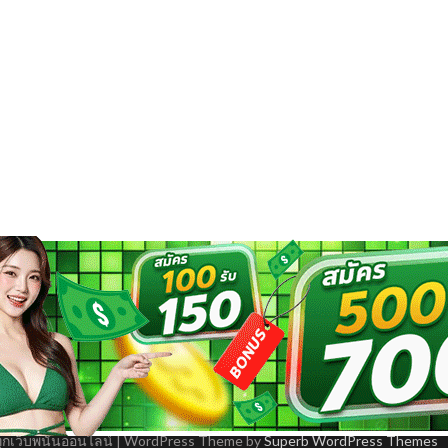
 ทุกเว็บพนันออนไลน์
| WordPress Theme by
Superb WordPress Themes