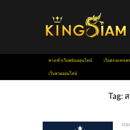
Skip
to
content
ทางเข้าเว็บพนันออนไลน์
เว็บตรงแจกเคร
เว็บหวยออนไลน์
Tag:
ส
FEB