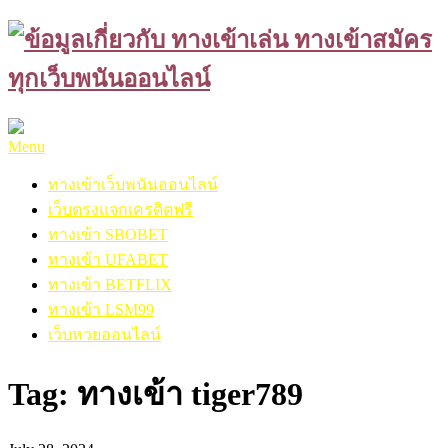
Skip
to
content
Menu
ทางเข้าเว็บพนันออนไลน์
เว็บตรงแจกเครดิตฟรี
ทางเข้า SBOBET
ทางเข้า UFABET
ทางเข้า BETFLIX
ทางเข้า LSM99
เว็บหวยออนไลน์
Tag:
ทางเข้า tiger789