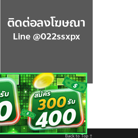
UP2BET
Back to Top ↑