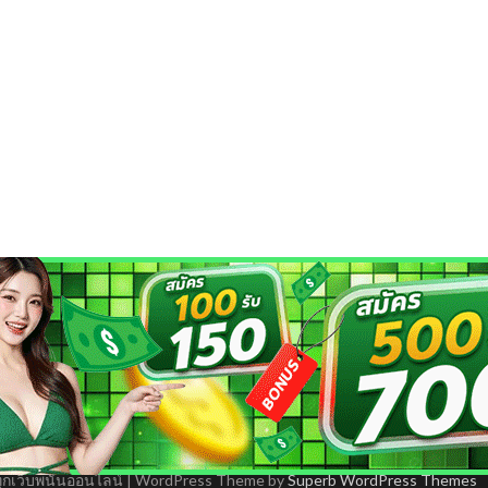
 ทุกเว็บพนันออนไลน์
| WordPress Theme by
Superb WordPress Themes