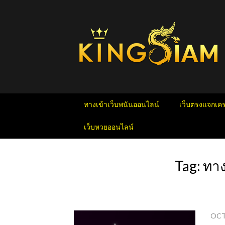
Skip
to
content
ทางเข้าเว็บพนันออนไลน์
เว็บตรงแจกเคร
เว็บหวยออนไลน์
Tag:
ทาง
OCT