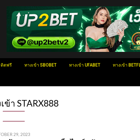
ดิตฟรี
ทางเข้า SBOBET
ทางเข้า UFABET
ทางเข้า BETF
เข้า STARX888
OBER 29, 2023