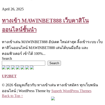
April 26, 2025
ทางเข้า MAWINBET888 เว็บคาสิโน
ออนไลน์ชั้นนำ
ทางเข้าเล่น MAWINBET888 อัปเดต ใหม่ล่าสุด ลิ้งเข้าระบบ เว็บ
คาสิโนออนไลน์ MAWINBET888 เล่นได้บนมือถือ และ
คอมพิวเตอร์ เข้าได้ 100%...
Search
Search
UP2BET
© 2026 ข้อมูลเกี่ยวกับ ทางเข้าเล่น ทางเข้าสมัคร ทุกเว็บพนัน
ออนไลน์
| WordPress Theme by
Superb WordPress Themes
Back to Top ↑