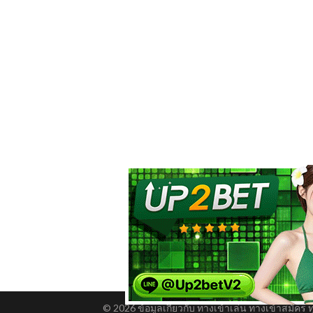
© 2026 ข้อมูลเกี่ยวกับ ทางเข้าเล่น ทางเข้าสมัคร