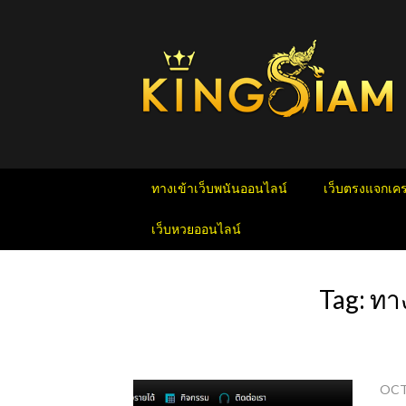
Skip
to
content
ทางเข้าเว็บพนันออนไลน์
เว็บตรงแจกเคร
เว็บหวยออนไลน์
Tag:
ทา
OCT