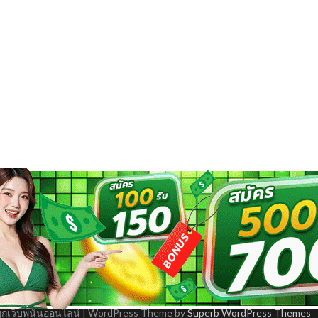
 ทุกเว็บพนันออนไลน์
| WordPress Theme by
Superb WordPress Themes