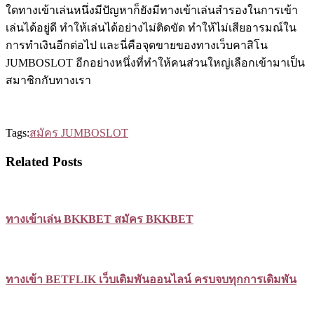
ใดทางเข้าเล่นหนึ่งมีปัญหาก็ยังมีทางเข้าเล่นสำรองในการเข้า
เล่นได้อยู่ดี ทำให้เล่นได้อย่างไม่ติดขัด ทำให้ไม่เสียอารมณ์ใน
การทำเงินอีกต่อไป และนี่คือจุดขายของทางเว็บคาสิโน
JUMBOSLOT อีกอย่างหนึ่งที่ทำให้คนส่วนใหญ่เลือกเข้ามาเป็น
สมาชิกกับทางเรา
Tags:
สมัคร JUMBOSLOT
Related Posts
ทางเข้าเล่น BKKBET สมัคร BKKBET
ทางเข้า BETFLIK เว็บเดิมพันออนไลน์ ครบจบทุกการเดิมพัน