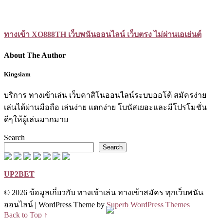
ทางเข้า XO888TH เว็บพนันออนไลน์ เว็บตรง ไม่ผ่านเอเย่นต์
About The Author
Kingsiam
บริการ ทางเข้าเล่น เว็บคาสิโนออนไลน์ระบบออโต้ สมัครง่าย
เล่นได้ผ่านมือถือ เล่นง่าย แตกง่าย โบนัสเยอะและมีโปรโมชั่น
ดีๆให้ผู้เล่นมากมาย
Search
Search
UP2BET
© 2026 ข้อมูลเกี่ยวกับ ทางเข้าเล่น ทางเข้าสมัคร ทุกเว็บพนัน
ออนไลน์
| WordPress Theme by
Superb WordPress Themes
Back to Top ↑