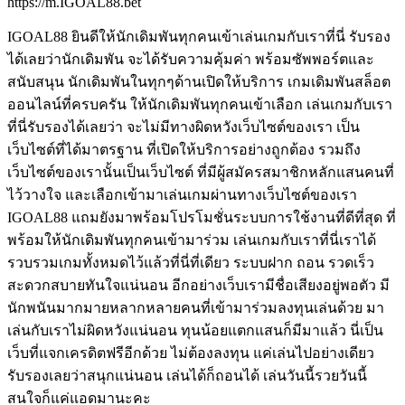
https://m.IGOAL88.bet
IGOAL88 ยินดีให้นักเดิมพันทุกคนเข้าเล่นเกมกับเราที่นี่ รับรอง
ได้เลยว่านักเดิมพัน จะได้รับความคุ้มค่า พร้อมซัพพอร์ตและ
สนับสนุน นักเดิมพันในทุกๆด้านเปิดให้บริการ เกมเดิมพันสล็อต
ออนไลน์ที่ครบครัน ให้นักเดิมพันทุกคนเข้าเลือก เล่นเกมกับเรา
ที่นี่รับรองได้เลยว่า จะไม่มีทางผิดหวังเว็บไซต์ของเรา เป็น
เว็บไซต์ที่ได้มาตรฐาน ที่เปิดให้บริการอย่างถูกต้อง รวมถึง
เว็บไซต์ของเรานั้นเป็นเว็บไซต์ ที่มีผู้สมัครสมาชิกหลักแสนคนที่
ไว้วางใจ และเลือกเข้ามาเล่นเกมผ่านทางเว็บไซต์ของเรา
IGOAL88 แถมยังมาพร้อมโปรโมชั่นระบบการใช้งานที่ดีที่สุด ที่
พร้อมให้นักเดิมพันทุกคนเข้ามาร่วม เล่นเกมกับเราที่นี่เราได้
รวบรวมเกมทั้งหมดไว้แล้วที่นี่ที่เดียว ระบบฝาก ถอน รวดเร็ว
สะดวกสบายทันใจแน่นอน อีกอย่างเว็บเรามีชื่อเสียงอยู่พอตัว มี
นักพนันมากมายหลากหลายคนที่เข้ามาร่วมลงทุนเล่นด้วย มา
เล่นกับเราไม่ผิดหวังแน่นอน ทุนน้อยแตกแสนก็มีมาแล้ว นี่เป็น
เว็บที่แจกเครดิตฟรีอีกด้วย ไม่ต้องลงทุน แค่เล่นไปอย่างเดียว
รับรองเลยว่าสนุกแน่นอน เล่นได้ก็ถอนได้ เล่นวันนี้รวยวันนี้
สนใจก็แค่แอดมานะคะ