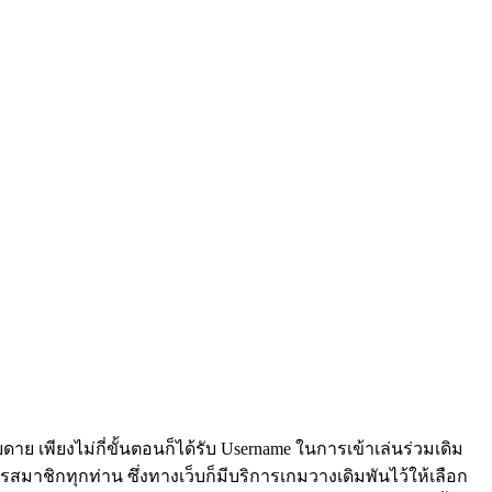
าย เพียงไม่กี่ขั้นตอนก็ได้รับ Username ในการเข้าเล่นร่วมเดิม
สมาชิกทุกท่าน ซึ่งทางเว็บก็มีบริการเกมวางเดิมพันไว้ให้เลือก