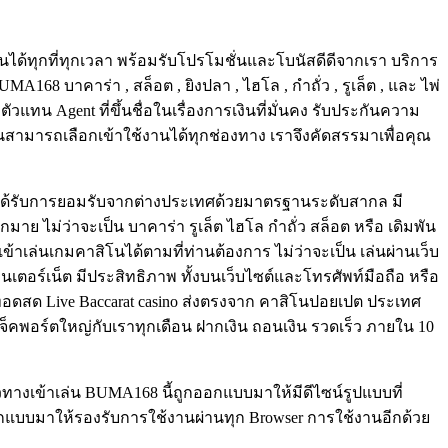
นได้ทุกที่ทุกเวลา พร้อมรับโปรโมชั่นและโบนัสดีดีจากเรา บริการ
8 บาคาร่า , สล็อต , ยิงปลา , ไฮโล , กำถั่ว , รูเล็ต , และ ไพ่
ัวแทน Agent ที่ขึ้นชื่อในเรื่องการเงินที่มั่นคง รับประกันความ
นสามารถเลือกเข้าใช้งานได้ทุกช่องทาง เราจึงคัดสรรมาเพื่อคุณ
และได้รับการยอมรับจากต่างประเทศด้วยมาตรฐานระดับสากล มี
ย ไม่ว่าจะเป็น บาคาร่า รูเล็ต ไฮโล กำถั่ว สล็อต หรือ เดิมพัน
เล่นเกมคาสิโนได้ตามที่ท่านต้องการ ไม่ว่าจะเป็น เล่นผ่านเว็บ
เตอร์เน็ต มีประสิทธิภาพ ทั้งบนเว็บไซต์และโทรศัพท์มือถือ หรือ
ดสด Live Baccarat casino ส่งตรงจาก คาสิโนปอยเปต ประเทศ
จ็คพอร์ตใหญ่กับเราทุกเดือน ฝากเงิน ถอนเงิน รวดเร็ว ภายใน 10
ทางเข้าเล่น BUMA168 นี้ถูกออกแบบมาให้มีดีไซน์รูปแบบที่
ูกออกแบบมาให้รองรับการใช้งานผ่านทุก Browser การใช้งานอีกด้วย